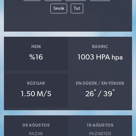
Sincik
Tut
NEM
BASINÇ
%16
1003 HPA
hpa
RÜZGAR
EN DÜŞÜK / EN YÜKSEK
°
°
1.50 M/S
26
/ 39
09 AĞUSTOS
10 AĞUSTOS
PAZAR
PAZARTESI