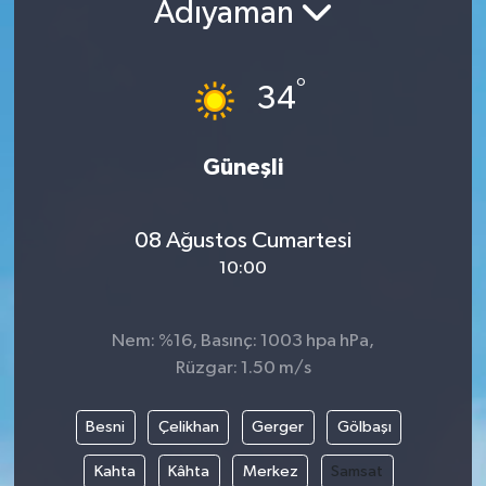
Adıyaman
Yazarlar
°
34
Güneşli
08 Ağustos Cumartesi
10:00
Nem: %16, Basınç: 1003 hpa hPa,
Rüzgar: 1.50 m/s
Besni
Çelikhan
Gerger
Gölbaşı
Kahta
Kâhta
Merkez
Samsat