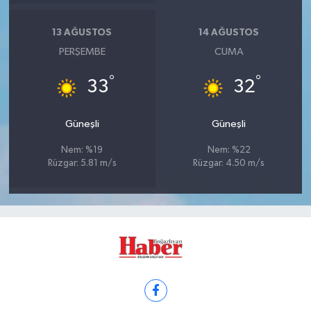
13 AĞUSTOS
14 AĞUSTOS
PERŞEMBE
CUMA
°
°
33
32
Güneşli
Güneşli
Nem: %19
Nem: %22
Rüzgar: 5.81 m/s
Rüzgar: 4.50 m/s